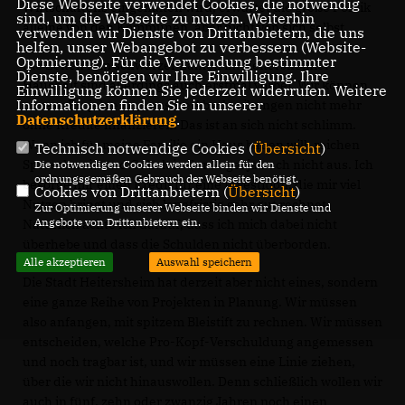
Diese Webseite verwendet Cookies, die notwendig
Wirtschaftens eingehalten wird, erwartet die große Politik
sind, um die Webseite zu nutzen. Weiterhin
alleine von den Kommunen, aber nicht von sich selbst.
verwenden wir Dienste von Drittanbietern, die uns
helfen, unser Webangebot zu verbessern (Website-
Optmierung). Für die Verwendung bestimmter
Die Zeiten rein schwarzer Zahlen im Heitersheimer
Dienste, benötigen wir Ihre Einwilligung. Ihre
Haushalt sind allerdings auch erstmal vorbei. Wir können
Einwilligung können Sie jederzeit widerrufen. Weitere
Informationen finden Sie in unserer
unsere Projekte
und
unsere Abschreibungen nicht mehr
Datenschutzerklärung
.
ohne Kredite finanzieren. Das ist an sich nicht schlimm.
Wenn ich für meine Familie ein Haus bauen will, reichen
Technisch notwendige Cookies (
Übersicht
)
Sparschwein und Gehalt in der Regel ja auch nicht aus. Ich
Die notwendigen Cookies werden allein für den
ordnungsgemäßen Gebrauch der Webseite benötigt.
besorge mir einen Kredit für eine Investition, die mir viel
Cookies von Drittanbietern (
Übersicht
)
Nutzen bringt und sich langfristig sehr gut rechnet.
Zur Optimierung unserer Webseite binden wir Dienste und
Angebote von Drittanbietern ein.
Natürlich achte ich darauf, dass ich mich dabei nicht
überhebe und dass die Schulden nicht überborden.
Alle akzeptieren
Auswahl speichern
Die Stadt Heitersheim hat derzeit aber nicht eines, sondern
eine ganze Reihe von Projekten in Planung. Wir müssen
also anfangen, mit spitzem Bleistift zu rechnen. Wir müssen
entscheiden, welche Pro-Kopf-Verschuldung angemessen
und noch tragbar ist, und wir müssen eine Linie ziehen,
über die wir nicht hinauswollen. Denn schließlich wollen wir
auch in fünf, zehn oder zwanzig Jahren noch einen